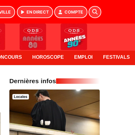
VILLE
EN DIRECT
COMPTE
ONCOURS
HOROSCOPE
EMPLOI
FESTIVALS
Dernières infos
Locales