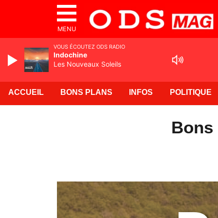
MENU
VOUS ÉCOUTEZ ODS RADIO
Indochine
Les Nouveaux Soleils
ACCUEIL
BONS PLANS
INFOS
POLITIQUE
Bons 