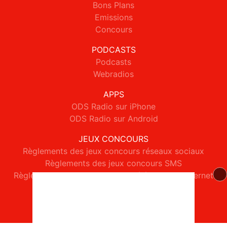
Bons Plans
Emissions
Concours
PODCASTS
Podcasts
Webradios
APPS
ODS Radio sur iPhone
ODS Radio sur Android
JEUX CONCOURS
Règlements des jeux concours réseaux sociaux
Règlements des jeux concours SMS
Règlements des jeux concours téléphone et internet