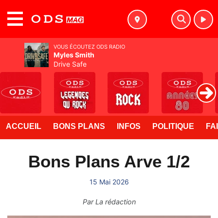
MENU
VOUS ÉCOUTEZ ODS RADIO
Myles Smith
Drive Safe
ACCUEIL
BONS PLANS
INFOS
POLITIQUE
FA
Bons Plans Arve 1/2
15 Mai 2026
Par
La rédaction