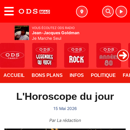
MENU
VOUS ÉCOUTEZ ODS RADIO
Jean-Jacques Goldman
Je Marche Seul
ACCUEIL
BONS PLANS
INFOS
POLITIQUE
FA
L'Horoscope du jour
15 Mai 2026
Par
La rédaction