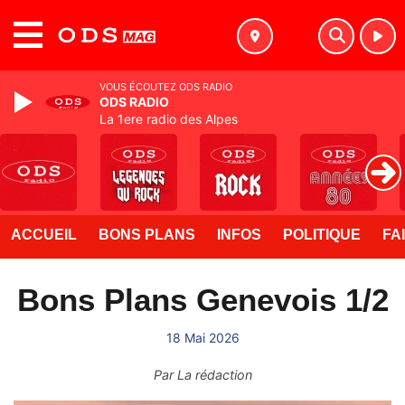
MENU
VOUS ÉCOUTEZ ODS RADIO
ODS RADIO
La 1ere radio des Alpes
ACCUEIL
BONS PLANS
INFOS
POLITIQUE
FA
Bons Plans Genevois 1/2
18 Mai 2026
Par
La rédaction