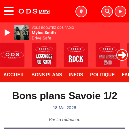
MENU
VOUS ÉCOUTEZ ODS RADIO
Myles Smith
Drive Safe
ACCUEIL
BONS PLANS
INFOS
POLITIQUE
FA
Bons plans Savoie 1/2
18 Mai 2026
Par
La rédaction