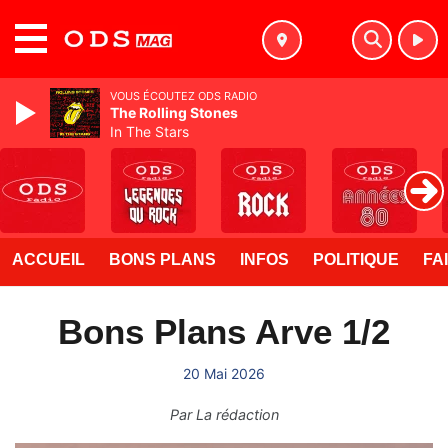
MENU
VOUS ÉCOUTEZ ODS RADIO
The Rolling Stones
In The Stars
ACCUEIL
BONS PLANS
INFOS
POLITIQUE
FA
Bons Plans Arve 1/2
20 Mai 2026
Par
La rédaction