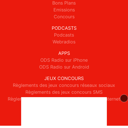
Bons Plans
Emissions
Concours
PODCASTS
Podcasts
Webradios
APPS
ODS Radio sur iPhone
ODS Radio sur Android
JEUX CONCOURS
Règlements des jeux concours réseaux sociaux
Règlements des jeux concours SMS
Règlements des jeux concours téléphone et internet