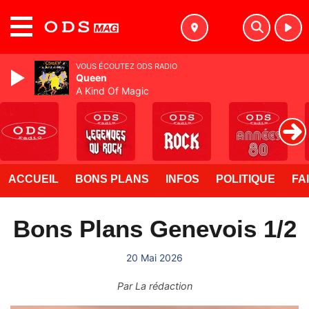
MENU
VOUS ÉCOUTEZ ODS RADIO
Queen
A Kind Of Magic
ACCUEIL
BONS PLANS
INFOS
POLITIQUE
FA
Bons Plans Genevois 1/2
20 Mai 2026
Par
La rédaction