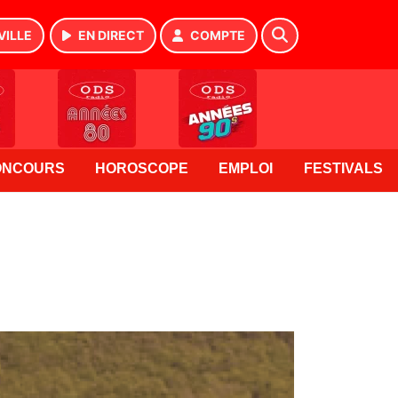
VILLE
EN DIRECT
COMPTE
ONCOURS
HOROSCOPE
EMPLOI
FESTIVALS