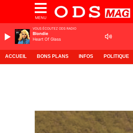
MENU
VOUS ÉCOUTEZ ODS RADIO
Blondie
Heart Of Glass
ACCUEIL
BONS PLANS
INFOS
POLITIQUE