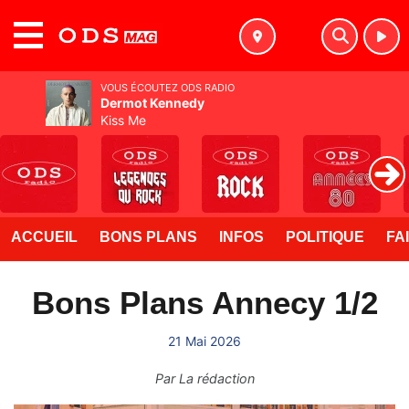
MENU
VOUS ÉCOUTEZ ODS RADIO
Dermot Kennedy
Kiss Me
ACCUEIL
BONS PLANS
INFOS
POLITIQUE
FA
Bons Plans Annecy 1/2
21 Mai 2026
Par
La rédaction