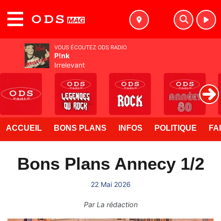
MENU
VOUS ÉCOUTEZ ODS RADIO
P!nk
Irrelevant
ACCUEIL
BONS PLANS
INFOS
POLITIQUE
FA
Bons Plans Annecy 1/2
22 Mai 2026
Par
La rédaction