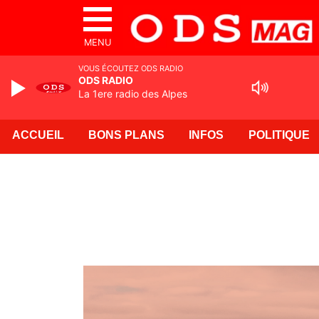
MENU
VOUS ÉCOUTEZ ODS RADIO
ODS RADIO
La 1ere radio des Alpes
ACCUEIL
BONS PLANS
INFOS
POLITIQUE