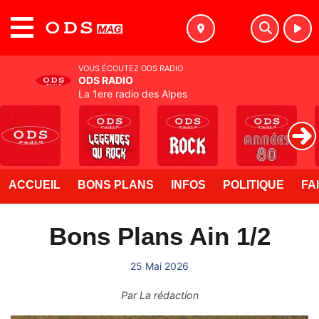
MENU
VOUS ÉCOUTEZ ODS RADIO
ODS RADIO
La 1ere radio des Alpes
ACCUEIL
BONS PLANS
INFOS
POLITIQUE
FA
Bons Plans Ain 1/2
25 Mai 2026
Par
La rédaction