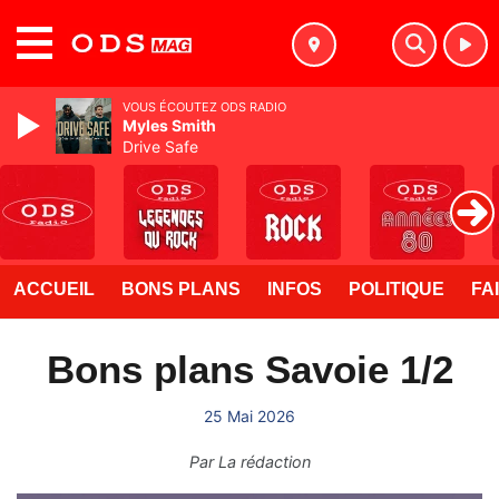
MENU
VOUS ÉCOUTEZ ODS RADIO
Myles Smith
Drive Safe
ACCUEIL
BONS PLANS
INFOS
POLITIQUE
FA
Bons plans Savoie 1/2
25 Mai 2026
Par
La rédaction