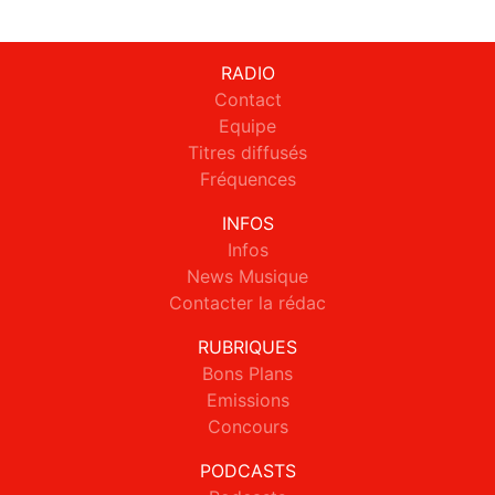
RADIO
Contact
Equipe
Titres diffusés
Fréquences
INFOS
Infos
News Musique
Contacter la rédac
RUBRIQUES
Bons Plans
Emissions
Concours
PODCASTS