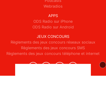
Podcasts
Webradios
APPS
ODS Radio sur iPhone
ODS Radio sur Android
JEUX CONCOURS
Règlements des jeux concours réseaux sociaux
Règlements des jeux concours SMS
Règlements des jeux concours téléphone et internet
© 2026 ODS Radio Tous droits réservés.
Signaler un contenu
-
Mentions légales
-
Politique de cookies
-
Contact