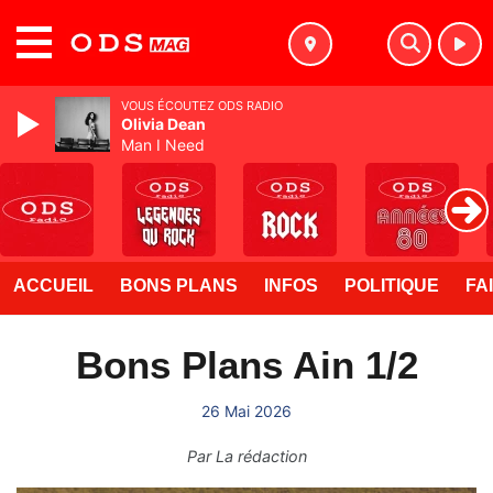
MENU
VOUS ÉCOUTEZ ODS RADIO
Olivia Dean
Man I Need
ACCUEIL
BONS PLANS
INFOS
POLITIQUE
FA
Bons Plans Ain 1/2
26 Mai 2026
Par
La rédaction