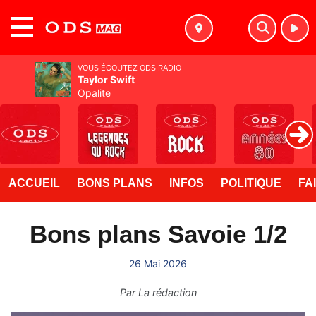
MENU
VOUS ÉCOUTEZ ODS RADIO
Taylor Swift
Opalite
ACCUEIL
BONS PLANS
INFOS
POLITIQUE
FA
Bons plans Savoie 1/2
26 Mai 2026
Par
La rédaction