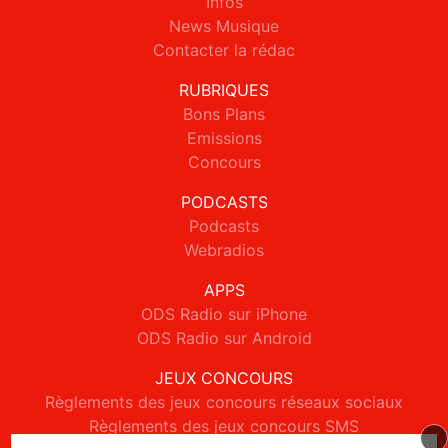
Infos
News Musique
Contacter la rédac
RUBRIQUES
Bons Plans
Emissions
Concours
PODCASTS
Podcasts
Webradios
APPS
ODS Radio sur iPhone
ODS Radio sur Android
JEUX CONCOURS
Règlements des jeux concours réseaux sociaux
Règlements des jeux concours SMS