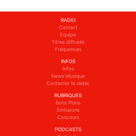
RADIO
Contact
Equipe
Titres diffusés
Fréquences
INFOS
Infos
News Musique
Contacter la rédac
RUBRIQUES
Bons Plans
Emissions
Concours
PODCASTS