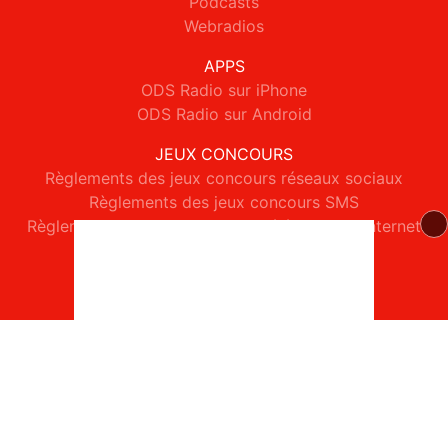
Podcasts
Webradios
APPS
ODS Radio sur iPhone
ODS Radio sur Android
JEUX CONCOURS
Règlements des jeux concours réseaux sociaux
Règlements des jeux concours SMS
Règlements des jeux concours téléphone et internet
© 2026 ODS Radio Tous droits réservés.
Signaler un contenu
-
Mentions légales
-
Politique de cookies
-
Contact