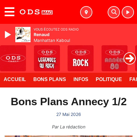
MENU
VOUS ÉCOUTEZ ODS RADIO
Renaud
Manhattan Kaboul
ACCUEIL
BONS PLANS
INFOS
POLITIQUE
FA
Bons Plans Annecy 1/2
27 Mai 2026
Par
La rédaction