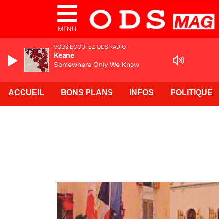
MENU
VOUS ÉCOUTEZ ODS RADIO
Keane
Somewhere Only We Know
ACCUEIL
BONS PLANS
INFOS
POLITIQUE