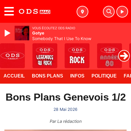
MENU
VOUS ÉCOUTEZ ODS RADIO
Gotye
Somebody That I Use To Know
ACCUEIL
BONS PLANS
INFOS
POLITIQUE
FA
Bons Plans Genevois 1/2
28 Mai 2026
Par
La rédaction