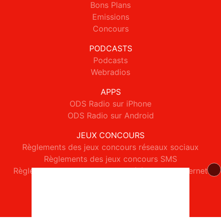
Bons Plans
Emissions
Concours
PODCASTS
Podcasts
Webradios
APPS
ODS Radio sur iPhone
ODS Radio sur Android
JEUX CONCOURS
Règlements des jeux concours réseaux sociaux
Règlements des jeux concours SMS
Règlements des jeux concours téléphone et internet