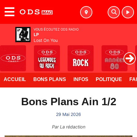
MENU
VOUS ÉCOUTEZ ODS RADIO
LP
Lost On You
ACCUEIL
BONS PLANS
INFOS
POLITIQUE
FA
Bons Plans Ain 1/2
29 Mai 2026
Par
La rédaction