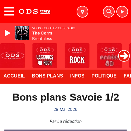
MENU
VOUS ÉCOUTEZ ODS RADIO
The Corrs
Breathless
ACCUEIL
BONS PLANS
INFOS
POLITIQUE
FA
Bons plans Savoie 1/2
29 Mai 2026
Par
La rédaction