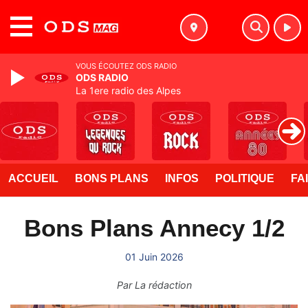
MENU
VOUS ÉCOUTEZ ODS RADIO
ODS RADIO
La 1ere radio des Alpes
ACCUEIL
BONS PLANS
INFOS
POLITIQUE
FA
Bons Plans Annecy 1/2
01 Juin 2026
Par
La rédaction