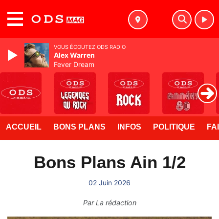
MENU
VOUS ÉCOUTEZ ODS RADIO
Alex Warren
Fever Dream
ACCUEIL
BONS PLANS
INFOS
POLITIQUE
FA
Bons Plans Ain 1/2
02 Juin 2026
Par
La rédaction