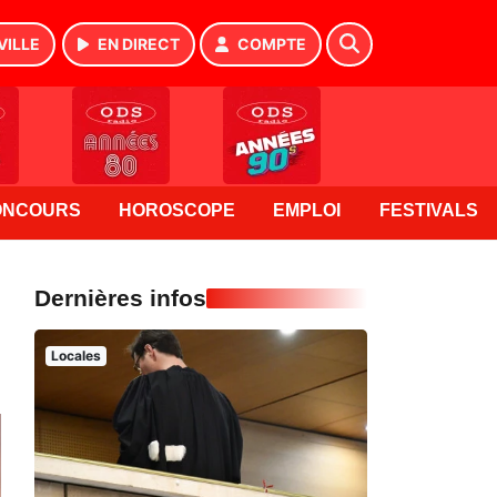
VILLE
EN DIRECT
COMPTE
ONCOURS
HOROSCOPE
EMPLOI
FESTIVALS
Dernières infos
Locales