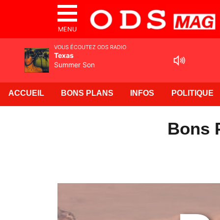
MENU
VOUS ÉCOUTEZ ODS RADIO
Texas
Summer Son
ACCUEIL
BONS PLANS
INFOS
POLITIQUE
Bons P