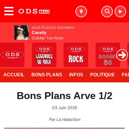
MENU
VOUS ÉCOUTEZ ODS RADIO
Cassily
Oublier Ton Nom
ACCUEIL
BONS PLANS
INFOS
POLITIQUE
FA
Bons Plans Arve 1/2
03 Juin 2026
Par
La rédaction