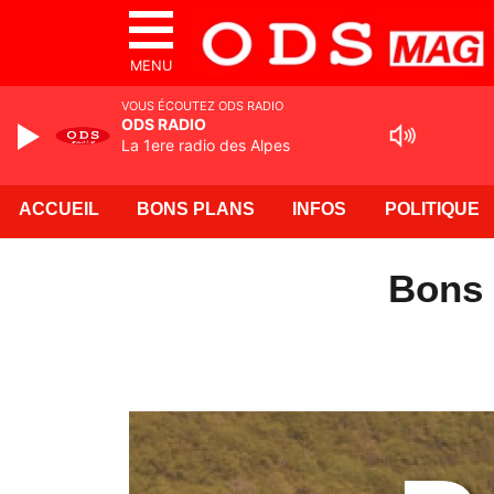
MENU
VOUS ÉCOUTEZ ODS RADIO
ODS RADIO
La 1ere radio des Alpes
ACCUEIL
BONS PLANS
INFOS
POLITIQUE
Bons 