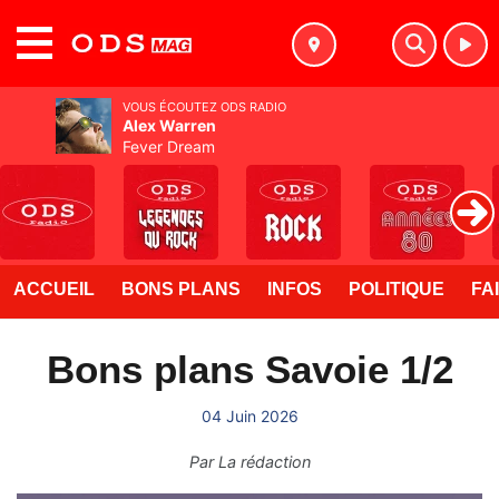
MENU
VOUS ÉCOUTEZ ODS RADIO
Alex Warren
Fever Dream
ACCUEIL
BONS PLANS
INFOS
POLITIQUE
FA
Bons plans Savoie 1/2
04 Juin 2026
Par
La rédaction