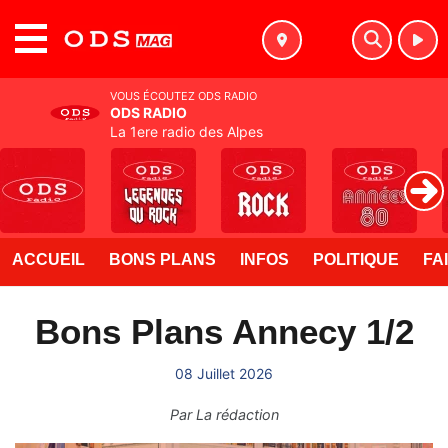
MENU
VOUS ÉCOUTEZ ODS RADIO
ODS RADIO
La 1ere radio des Alpes
ACCUEIL
BONS PLANS
INFOS
POLITIQUE
FA
Bons Plans Annecy 1/2
08 Juillet 2026
Par
La rédaction