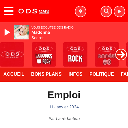
MENU
VOUS ÉCOUTEZ ODS RADIO
Madonna
Secret
ACCUEIL
BONS PLANS
INFOS
POLITIQUE
FA
Emploi
11 Janvier 2024
Par
La rédaction