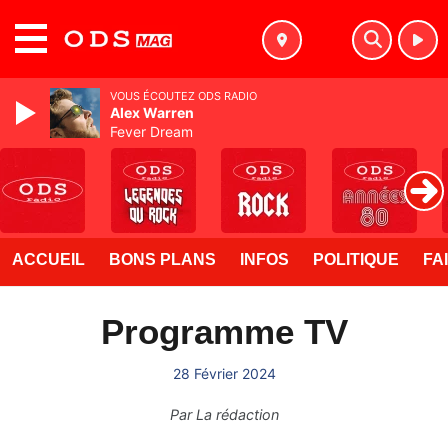
MENU
VOUS ÉCOUTEZ ODS RADIO
Alex Warren
Fever Dream
ACCUEIL
BONS PLANS
INFOS
POLITIQUE
FA
Programme TV
28 Février 2024
Par
La rédaction