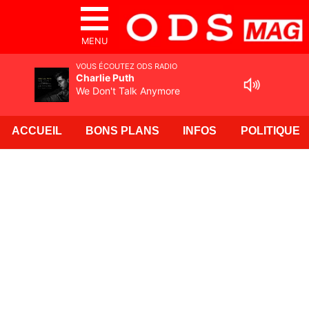
MENU
VOUS ÉCOUTEZ ODS RADIO
Charlie Puth
We Don't Talk Anymore
ACCUEIL
BONS PLANS
INFOS
POLITIQUE