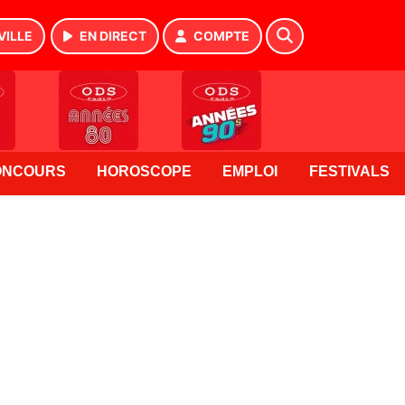
VILLE
EN DIRECT
COMPTE
ONCOURS
HOROSCOPE
EMPLOI
FESTIVALS