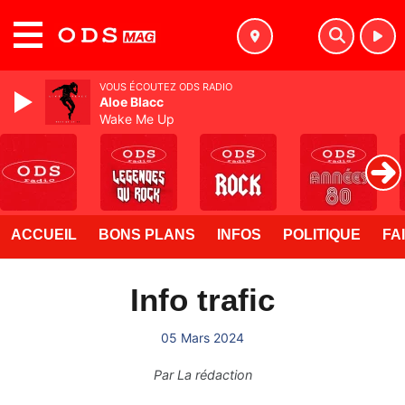
MENU
VOUS ÉCOUTEZ ODS RADIO
Aloe Blacc
Wake Me Up
ACCUEIL
BONS PLANS
INFOS
POLITIQUE
FA
Info trafic
05 Mars 2024
Par
La rédaction