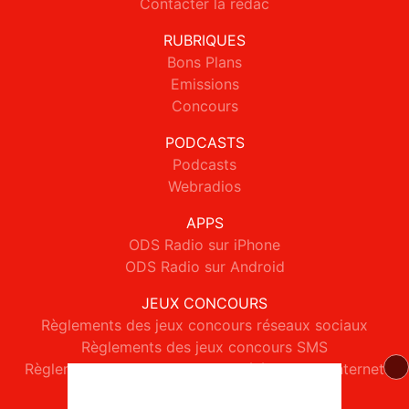
Contacter la rédac
RUBRIQUES
Bons Plans
Emissions
Concours
PODCASTS
Podcasts
Webradios
APPS
ODS Radio sur iPhone
ODS Radio sur Android
JEUX CONCOURS
Règlements des jeux concours réseaux sociaux
Règlements des jeux concours SMS
Règlements des jeux concours téléphone et internet