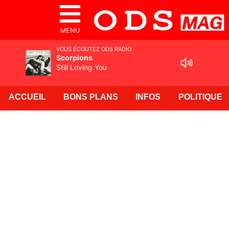
MENU
VOUS ÉCOUTEZ ODS RADIO
Scorpions
Still Loving You
ACCUEIL
BONS PLANS
INFOS
POLITIQUE