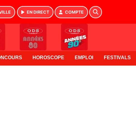
VILLE
EN DIRECT
COMPTE
ONCOURS
HOROSCOPE
EMPLOI
FESTIVALS