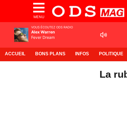
MENU
VOUS ÉCOUTEZ ODS RADIO
Alex Warren
Fever Dream
ACCUEIL
BONS PLANS
INFOS
POLITIQUE
La ru