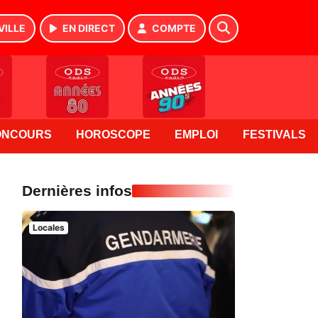
VILLE
EN DIRECT
COMPTE
ONCOURS
HOROSCOPE
EMPLOI
FESTIVALS
Dernières infos
Locales