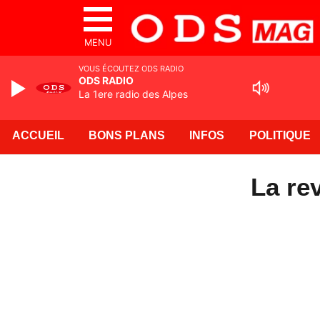
MENU
VOUS ÉCOUTEZ ODS RADIO
ODS RADIO
La 1ere radio des Alpes
ACCUEIL
BONS PLANS
INFOS
POLITIQUE
La re