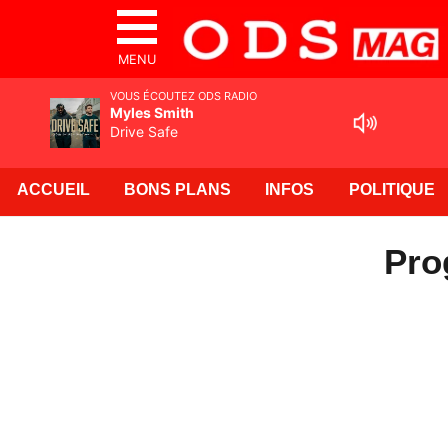
MENU
VOUS ÉCOUTEZ ODS RADIO
Myles Smith
Drive Safe
ACCUEIL
BONS PLANS
INFOS
POLITIQUE
Pro