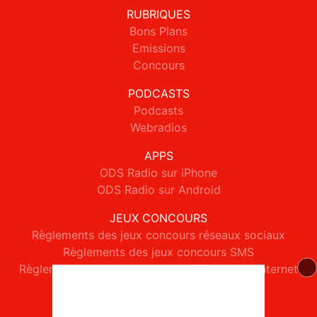
RUBRIQUES
Bons Plans
Emissions
Concours
PODCASTS
Podcasts
Webradios
APPS
ODS Radio sur iPhone
ODS Radio sur Android
JEUX CONCOURS
Règlements des jeux concours réseaux sociaux
Règlements des jeux concours SMS
Règlements des jeux concours téléphone et internet