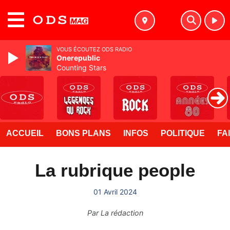
MENU
VOUS ÉCOUTEZ ODS RADIO
Onerepublic
Counting Stars
ACCUEIL
BONS PLANS
INFOS
POLITIQUE
FA
La rubrique people
01 Avril 2024
Par
La rédaction