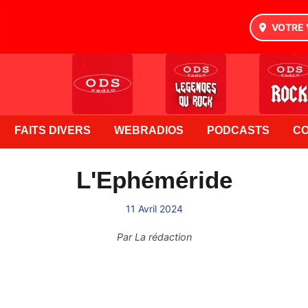
VOTRE 
FAITS DIVERS
WEBRADIOS
PODCASTS
C
L'Ephéméride
11 Avril 2024
Par
La rédaction