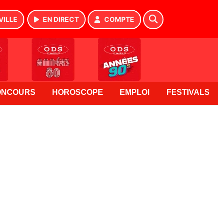
VILLE
EN DIRECT
COMPTE
ONCOURS
HOROSCOPE
EMPLOI
FESTIVALS