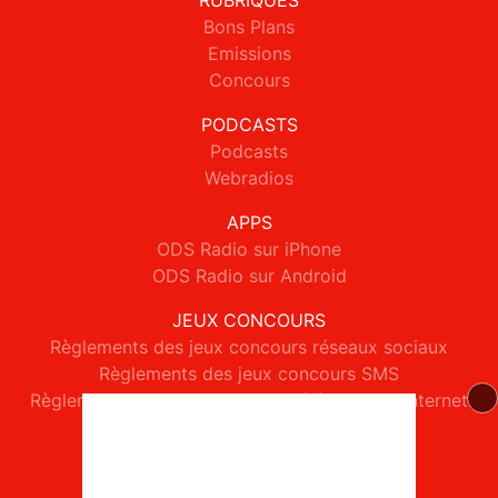
RUBRIQUES
Bons Plans
Emissions
Concours
PODCASTS
Podcasts
Webradios
APPS
ODS Radio sur iPhone
ODS Radio sur Android
JEUX CONCOURS
Règlements des jeux concours réseaux sociaux
Règlements des jeux concours SMS
Règlements des jeux concours téléphone et internet