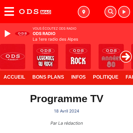
MENU
VOUS ÉCOUTEZ ODS RADIO
ODS RADIO
La 1ere radio des Alpes
ACCUEIL
BONS PLANS
INFOS
POLITIQUE
FA
Programme TV
18 Avril 2024
Par
La rédaction