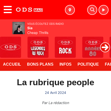
MENU
VOUS ÉCOUTEZ ODS RADIO
Sia
Cheap Thrills
ACCUEIL
BONS PLANS
INFOS
POLITIQUE
FA
La rubrique people
24 Avril 2024
Par
La rédaction