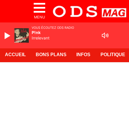
MENU
VOUS ÉCOUTEZ ODS RADIO
P!nk
Irrelevant
ACCUEIL
BONS PLANS
INFOS
POLITIQUE