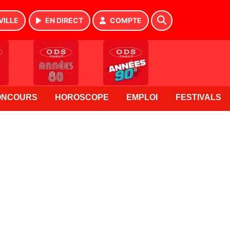
VILLE
EN DIRECT
COMPTE
ONCOURS
HOROSCOPE
EMPLOI
FESTIVALS