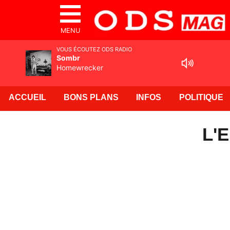
MENU
VOUS ÉCOUTEZ ODS RADIO
Sombr
Homewrecker
ACCUEIL
BONS PLANS
INFOS
POLITIQUE
L'