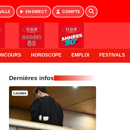
VILLE
EN DIRECT
COMPTE
ONCOURS
HOROSCOPE
EMPLOI
FESTIVALS
Dernières infos
Locales