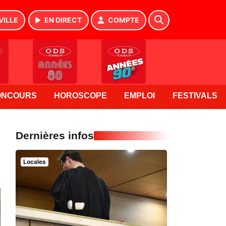
VILLE
EN DIRECT
COMPTE
ONCOURS
HOROSCOPE
EMPLOI
FESTIVALS
Dernières infos
Locales