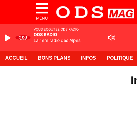
MENU
VOUS ÉCOUTEZ ODS RADIO
ODS RADIO
La 1ere radio des Alpes
ACCUEIL
BONS PLANS
INFOS
POLITIQUE
I