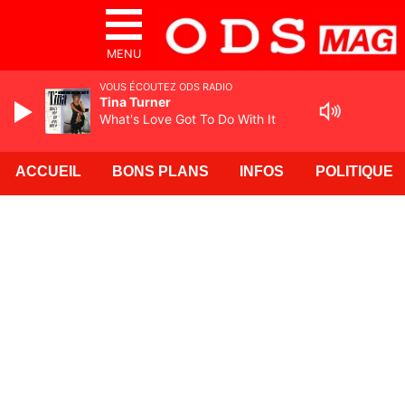
MENU
VOUS ÉCOUTEZ ODS RADIO
Tina Turner
What's Love Got To Do With It
ACCUEIL
BONS PLANS
INFOS
POLITIQUE