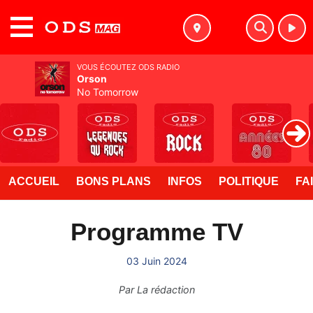
MENU
VOUS ÉCOUTEZ ODS RADIO
Orson
No Tomorrow
ACCUEIL
BONS PLANS
INFOS
POLITIQUE
FA
Programme TV
03 Juin 2024
Par
La rédaction