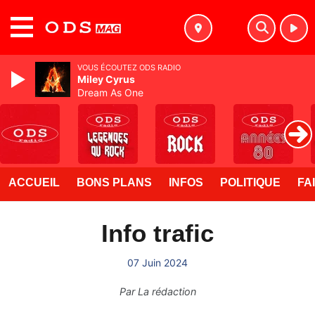
MENU
VOUS ÉCOUTEZ ODS RADIO
Miley Cyrus
Dream As One
ACCUEIL
BONS PLANS
INFOS
POLITIQUE
FA
Info trafic
07 Juin 2024
Par
La rédaction