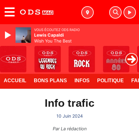
MENU
VOUS ÉCOUTEZ ODS RADIO
Lewis Capaldi
Wish You The Best
ACCUEIL
BONS PLANS
INFOS
POLITIQUE
FA
Info trafic
10 Juin 2024
Par
La rédaction