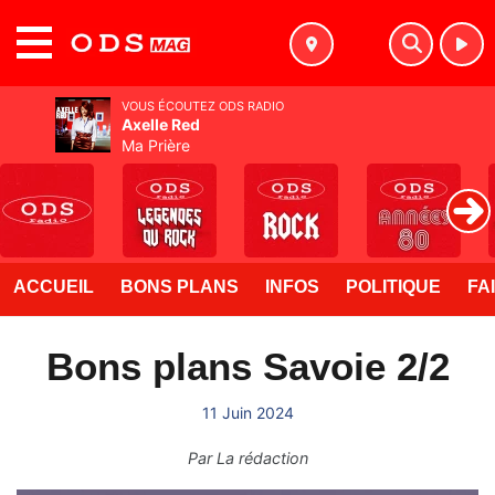
MENU
VOUS ÉCOUTEZ ODS RADIO
Axelle Red
Ma Prière
ACCUEIL
BONS PLANS
INFOS
POLITIQUE
FA
Bons plans Savoie 2/2
11 Juin 2024
Par
La rédaction