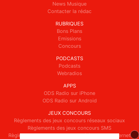
News Musique
Contacter la rédac
RUBRIQUES
Bons Plans
Emissions
Concours
PODCASTS
Podcasts
Webradios
APPS
ODS Radio sur iPhone
ODS Radio sur Android
JEUX CONCOURS
Règlements des jeux concours réseaux sociaux
Règlements des jeux concours SMS
Règlements des jeux concours téléphone et internet