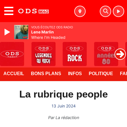
MENU
VOUS ÉCOUTEZ ODS RADIO
Lene Marlin
Where I'm Headed
ACCUEIL
BONS PLANS
INFOS
POLITIQUE
FA
La rubrique people
13 Juin 2024
Par
La rédaction